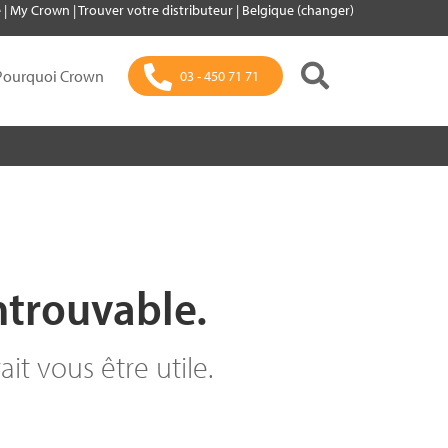
e
|
My Crown
|
Trouver votre distributeur
|
Belgique (changer)
Pourquoi Crown
03 - 450 71 71
ntrouvable.
it vous être utile.