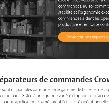
commandes, au sol comme e
stabilité et l'ergonomie ex
commandes aident les opérat
productive et en toute conf
Contacter nos experts e
réparateurs de commandes Cro
nt disponibles dans une large gamme de tailles et de capa
n ou haut. Grâce à une grande variété d'options et d'access
chaque application et améliorent l'efficacité opérationnelle.