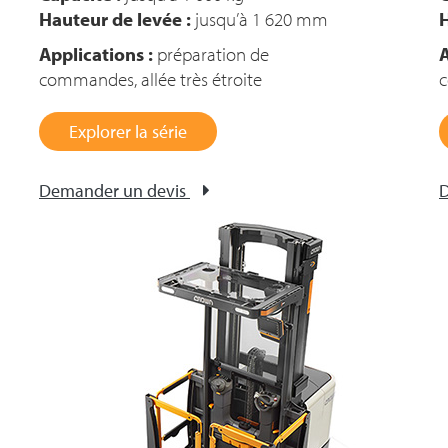
Hauteur de levée :
jusqu’à 1 620 mm
H
Applications :
préparation de
A
commandes, allée très étroite
c
Explorer la série
Demander un devis
D