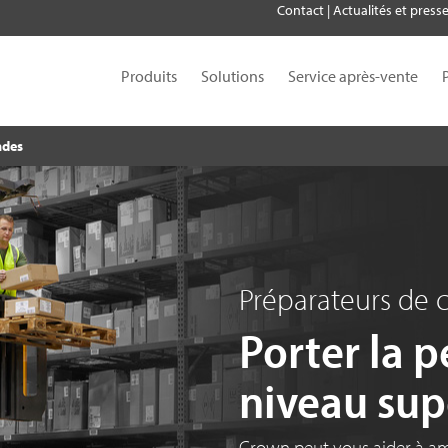
Contact
|
Actualités et press
Produits
Solutions
Service après-vente
ndes
Préparateurs de
Porter la 
niveau sup
Crown peut vous aider à am