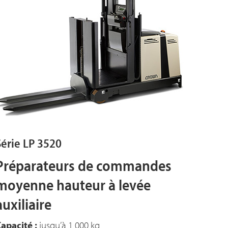
Série LP 3520
Préparateurs de commandes
moyenne hauteur à levée
auxiliaire
apacité :
jusqu’à 1 000 kg