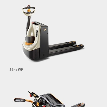
Transpalettes électriques compacts WJ 50
Capacité maximale : 1500 kg
Explorer la série WJ
Série WP
Transpalettes électriques
Capacité maximale : 2000 kg
Hauteur de levée maximale : 750 mm