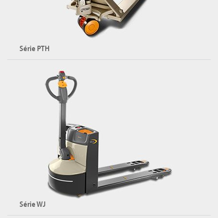
Série PTH
Transpalettes
Capacité maximale : 2300 kg
Hauteur de levée maximale : 800 mm
Explorer la série PTH
Série WJ