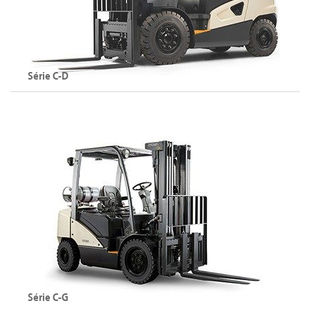
Explorer la série C-D
Série C-D
Chariots élévateurs diesel
Capacité maximale : 5500 kg
Hauteur de levée maximale : 7000 mm
Exlorer la série C-D
Série C-G