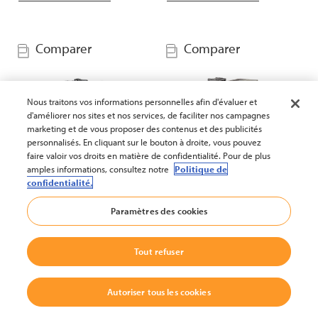
Comparer
Comparer
Nous traitons vos informations personnelles afin d'évaluer et
d'améliorer nos sites et nos services, de faciliter nos campagnes
marketing et de vous proposer des contenus et des publicités
personnalisés. En cliquant sur le bouton à droite, vous pouvez
faire valoir vos droits en matière de confidentialité. Pour de plus
amples informations, consultez notre
Politique de
confidentialité.
Chariot élévateur GPL
Chariot élévateur GPL
(options de cabine
(options de cabine
Paramètres des cookies
disponibles)
disponibles)
Série :
CG 20-35
Série :
CG 35-55
Tout refuser
Capacité de charge :
jusqu'à
Capacité de charge :
jusqu'à
3500 kg
5500 kg
Autoriser tous les cookies
Hauteur de levée :
jusqu'à
Hauteur de levée :
jusqu'à