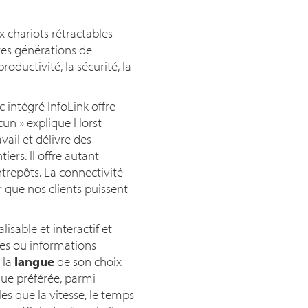
chariots rétractables
res générations de
oductivité, la sécurité, la
intégré InfoLink offre
acun
» explique Horst
ravail et délivre des
ers. Il offre autant
trepôts. La connectivité
 que nos clients puissent
sable et interactif et
nées ou informations
 la
langue
de son choix
gue préférée, parmi
les que la vitesse, le temps