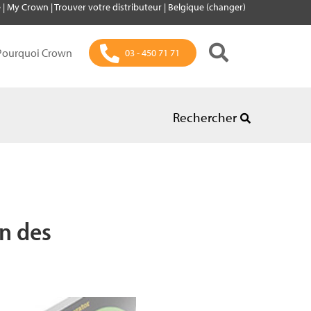
e
|
My Crown
|
Trouver votre distributeur
|
Belgique (changer)
Pourquoi Crown
03 - 450 71 71
Rechercher
n des