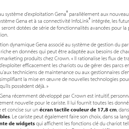
®
u système d’exploitation Gena
parallèlement aux nouveaux 
®
ystème Gena et à sa connectivité InfoLink
intégrée, les futu
seront dotées de série de fonctionnalités avancées pour la pr
ion.
tion dynamique Gena associé au système de gestion du parc 
r riche en données qui peut être adaptée aux besoins de ch
 marketing produits chez Crown. «
Il rationalise les flux de t
exploiter efficacement les chariots ou de gérer des parcs enti
qu’aux techniciens de maintenance ou aux gestionnaires d’en
 simplifiant la mise en œuvre de nouvelles technologies pour
qu’ils possèdent déjà
. »
 Gena récemment développé par Crown est intuitif, personnali
ement nouvelle pour le cariste. Il lui fournit toutes les don
e et concise sur un
écran tactile couleur de 17,8 cm
, dans
bles
. Le cariste peut également faire son choix, dans sa lan
ante de widgets
qui affichent les fonctions clé du chariot tel