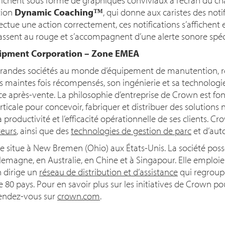
tion
Dynamic Coaching™
, qui donne aux caristes des noti
ffectue une action correctement, ces notifications s’affichent 
 passent au rouge et s’accompagnent d’une alerte sonore spéc
ipment Corporation – Zone EMEA
 grandes sociétés au monde d’équipement de manutention, r
s maintes fois récompensés, son ingénierie et sa technologie
ice après-vente. La philosophie d’entreprise de Crown est fond
rticale pour concevoir, fabriquer et distribuer des solutions 
 productivité et l’efficacité opérationnelle de ses clients. C
teurs
, ainsi que des
technologies de gestion de parc
et d’aut
se situe à New Bremen (Ohio) aux États-Unis. La société po
lemagne, en Australie, en Chine et à Singapour. Elle emploi
 dirige un
réseau de distribution et d’assistance
qui regroupe
 80 pays. Pour en savoir plus sur les initiatives de Crown pou
 rendez-vous sur
crown.com
.