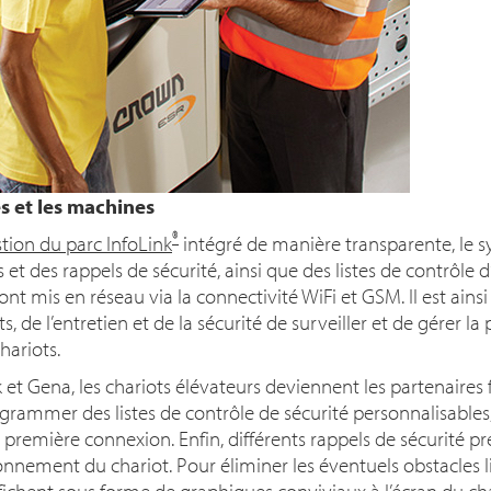
s et les machines
®
tion du parc InfoLink
intégré de manière transparente, le 
et des rappels de sécurité, ainsi que des listes de contrôle d’
ont mis en réseau via la connectivité WiFi et GSM. Il est ainsi 
, de l’entretien et de la sécurité de surveiller et de gérer la 
hariots.
et Gena, les chariots élévateurs deviennent les partenaires f
rammer des listes de contrôle de sécurité personnalisables, 
 première connexion. Enfin, différents rappels de sécurité
onnement du chariot. Pour éliminer les éventuels obstacles lin
affichent sous forme de graphiques conviviaux à l’écran du ch