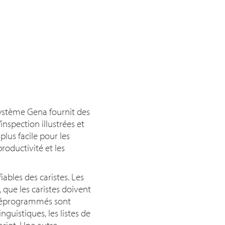
système Gena fournit des
inspection illustrées et
plus facile pour les
productivité et les
iables des caristes. Les
que les caristes doivent
 préprogrammés sont
guistiques, les listes de
ariot. Une autre