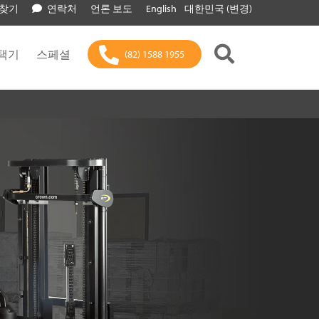
 찾기
연락처
언론 보도
English
대한민국 (변경)
택기
스페셜
(82) 1588 1955