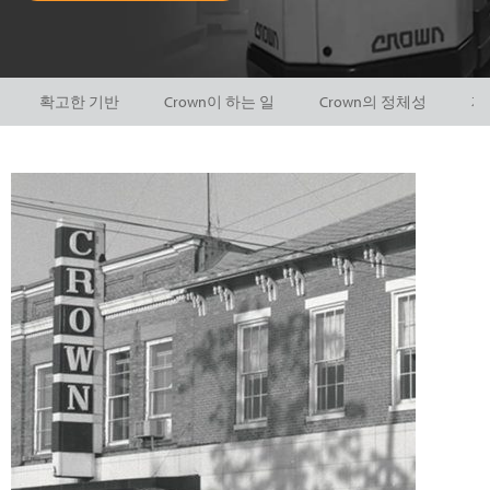
확고한 기반
Crown이 하는 일
Crown의 정체성
제