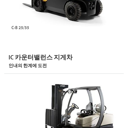
FC 시리즈 둘러보기
C-B 25/35
4휠 좌승식 전동 카운터밸런스 지게차
용량: 최대 5,000kg
IC 카운터밸런스 지게차
리프트 높이: 7,930mm
인내의 한계에 도전
C-B 시리즈 둘러보기