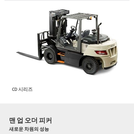
내연기관 카운터밸런스 지게차 – 휘발유/LPG
용량: 최대 7,000kg
리프트 높이: 최대 7,945mm
CG 시리즈 둘러보기
CD 시리즈
내연기관 카운터밸런스 지게차 – 디젤
용량: 최대 25,000kg
맨 업 오더 피커
리프트 높이: 최대 8,500mm
새로운 차원의 성능