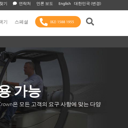
 찾기
연락처
언론 보도
English
대한민국 (변경)
택기
스페셜
(82) 1588 1955
용 가능
Crown은 모든 고객의 요구 사항에 맞는 다양