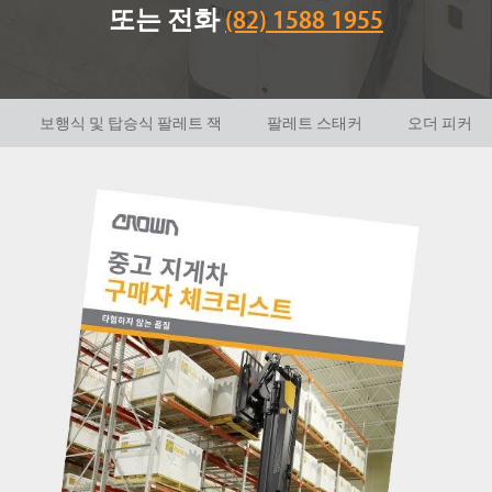
또는 전화
(82) 1588 1955
보행식 및 탑승식 팔레트 잭
팔레트 스태커
오더 피커