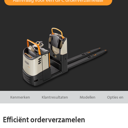
Kenmerken
Klantresultaten
Modellen
Opties en ac
Efficiënt orderverzamelen