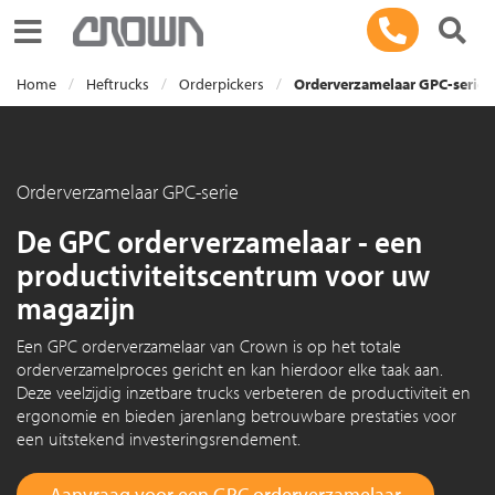
Toggle navigation
Home
Heftrucks
Orderpickers
Orderverzamelaar GPC-serie
Orderverzamelaar GPC-serie
De GPC orderverzamelaar - een
productiviteitscentrum voor uw
magazijn
Een GPC orderverzamelaar van Crown is op het totale
orderverzamelproces gericht en kan hierdoor elke taak aan.
Deze veelzijdig inzetbare trucks verbeteren de productiviteit en
ergonomie en bieden jarenlang betrouwbare prestaties voor
een uitstekend investeringsrendement.
Aanvraag voor een GPC orderverzamelaar