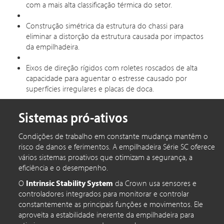
com a mais alta classificação térmica do setor.
Construção simétrica da estrutura do chassi para
eliminar a distorção da estrutura causada por impactos
da empilhadeira.
Eixos de direção rígidos com roletes roscados de alta
capacidade para aguentar o estresse causado por
superfícies irregulares e placas de doca.
Sistemas pró-ativos
Condições de trabalho em constante mudança mantêm o
risco de danos e ferimentos. A empilhadeira Série SC oferece
vários sistemas proativos que otimizam a segurança, a
eficiência e o desempenho.
O
Intrinsic Stability System
da Crown usa sensores e
controladores integrados para monitorar e controlar
constantemente as principais funções e movimentos. Ele
aproveita a estabilidade inerente da empilhadeira para