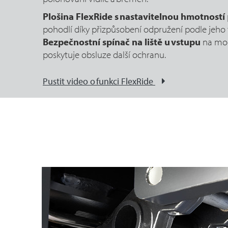
Plošina FlexRide s nastavitelnou hmotností
pohodlí díky přizpůsobení odpružení podle jeho 
Bezpečnostní spínač na liště u vstupu
na mod
poskytuje obsluze další ochranu.
Pustit video o funkci FlexRide