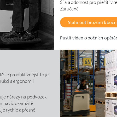
Síla a odolnost pro přežití v 
Zaručeně.
Stáhnout brožuru k boč
Pustit video o bočních opěrá
tě, je produktivnější. To je
rukci a ergonomii
uje nárazy na podvozek,
tém navíc okamžitě
je rychlé a přesné