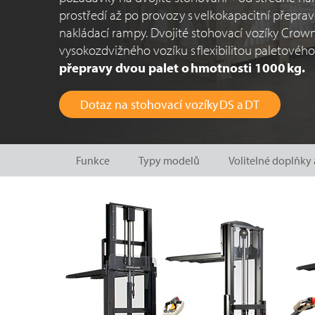
prostředí až po provozy s velkokapacitní přeprav
nakládací rampy. Dvojité stohovací vozíky Crown
vysokozdvižného vozíku s flexibilitou paletového
přepravy dvou palet o hmotnosti 1000 kg.
Dotaz na stohovací vozíky DS a DT
Funkce
Typy modelů
Volitelné doplňky 