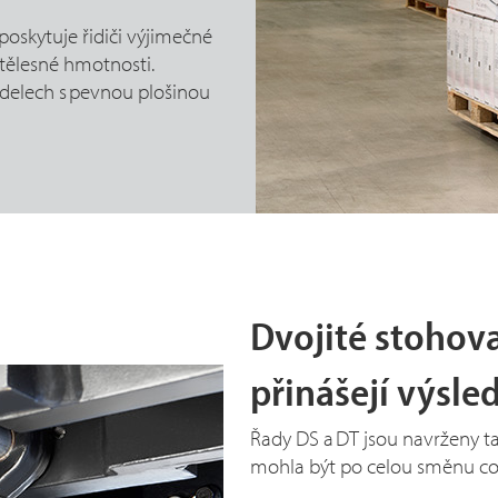
poskytuje řidiči výjimečné
tělesné hmotnosti.
elech s pevnou plošinou
Dvojité stohov
přinášejí výsle
Řady DS a DT jsou navrženy ta
mohla být po celou směnu co 