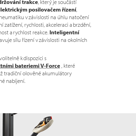
držování trakce
, který je součástí
lektrickým posilovačem řízení
,
neumatiku v závislosti na úhlu natočení
í zatížení, rychlosti, akceleraci a brzdění,
nost a rychlost reakce.
Inteligentní
vuje sílu řízení v závislosti na okolních
volitelně k dispozici s
tními bateriemi V-Force
, které
ež tradiční olověné akumulátory
né nabíjení.