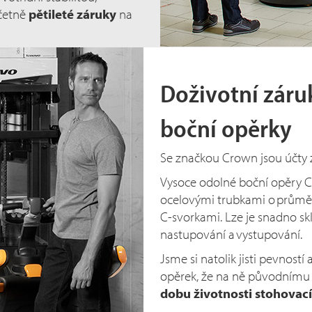
včetně
pětileté záruky
na
Doživotní záru
boční opěrky
Se značkou Crown jsou účty z
Vysoce odolné boční opěry 
ocelovými trubkami o prům
C-s
vorkami. Lze je snadno s
nastupování a vystupování.
Jsme si natolik jisti pevností
opěrek, že na ně původnímu
dobu životnosti stohovací