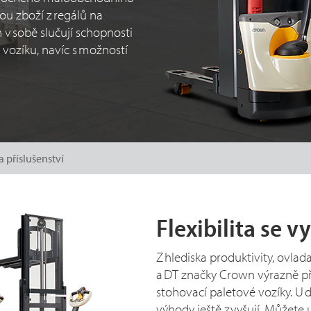
ou zboží z regálů na
 v sobě slučují schopnosti
 vozíku, navíc s možností
a příslušenství
Flexibilita se vy
Z hlediska produktivity, ovlad
a DT značky Crown výrazně pře
stohovací paletové vozíky. U
výhody ještě zvyšují. Můžete 