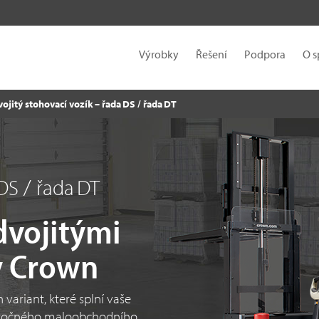
Výrobky
Řešení
Podpora
O s
ojitý stohovací vozík – řada DS / řada DT
DS / řada DT
dvojitými
y Crown
ariant, které splní vaše
náročného maloobchodního