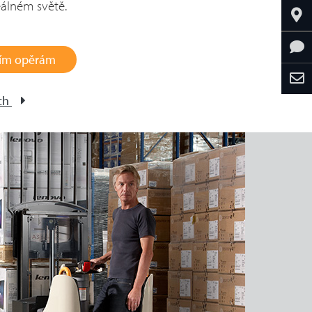
reálném světě.
ním opěrám
ch