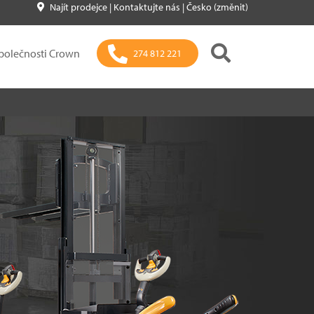
Najít prodejce
|
Kontaktujte nás
|
Česko (změnit)
polečnosti Crown
274 812 221