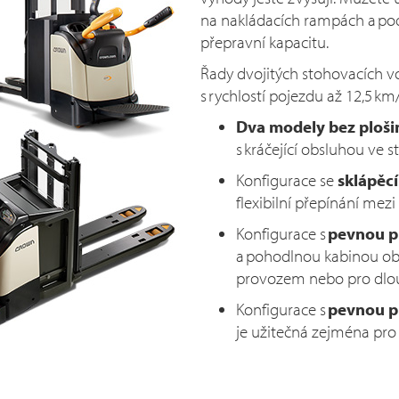
na nakládacích rampách a pod
přepravní kapacitu.
Řady dvojitých stohovacích voz
s rychlostí pojezdu až 12,5 km
Dva modely bez ploši
s kráčející obsluhou ve 
Konfigurace se
sklápěcí
flexibilní přepínání mez
Konfigurace s
pevnou p
a pohodlnou kabinou obsl
provozem nebo pro dlou
Konfigurace s
pevnou p
je užitečná zejména pro