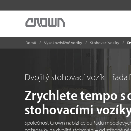
Domů
Vysokozdvižné vozíky
Stohovací vozíky
Dv
Dvojitý stohovací vozík – řada 
Zrychlete tempo s 
stohovacími vozík
Společnost Crown nabízí celou řadu modelových v
požadavky na dvojité stohování – od středně 