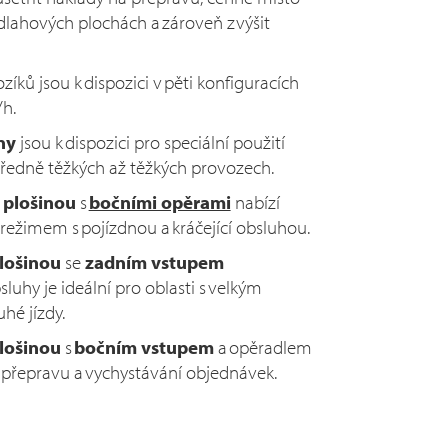
lahových plochách a zároveň zvýšit
íků jsou k dispozici v pěti konfiguracích
/h.
ny
jsou k dispozici pro speciální použití
středně těžkých až těžkých provozech.
 plošinou
s
bočními opěrami
nabízí
i režimem s pojízdnou a kráčející obsluhou.
lošinou
se
zadním vstupem
uhy je ideální pro oblasti s velkým
hé jízdy.
lošinou
s
bočním vstupem
a opěradlem
 přepravu a vychystávání objednávek.