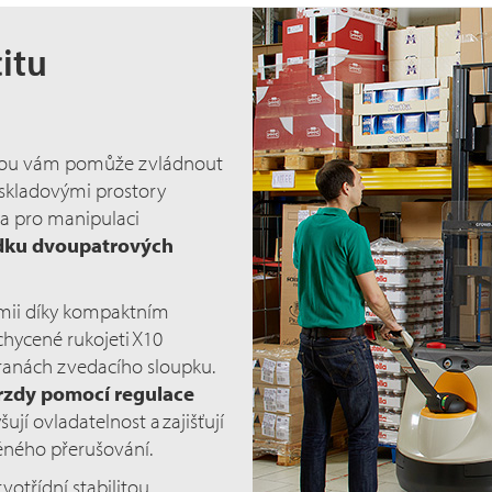
itu
sluhou vám pomůže zvládnout
 skladovými prostory
a pro manipulaci
dku dvoupatrových
omii díky kompaktním
hycené rukojeti X10
tranách zvedacího sloupku.
rzdy pomocí regulace
šují ovladatelnost a zajišťují
těného přerušování.
otřídní stabilitou,