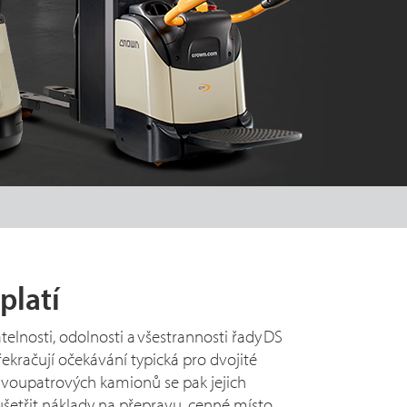
platí
atelnosti, odolnosti a všestrannosti řady DS
kračují očekávání typická pro dvojité
 dvoupatrových kamionů se pak jejich
ušetřit náklady na přepravu, cenné místo