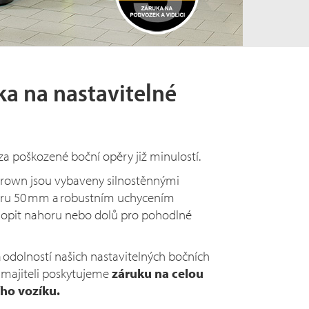
ka na nastavitelné
a poškozené boční opěry již minulostí.
Crown jsou vybaveny silnostěnnými
ěru 50 mm a robustním uchycením
klopit nahoru nebo dolů pro pohodlné
 a odolností našich nastavitelných bočních
 majiteli poskytujeme
záruku na celou
ho vozíku.