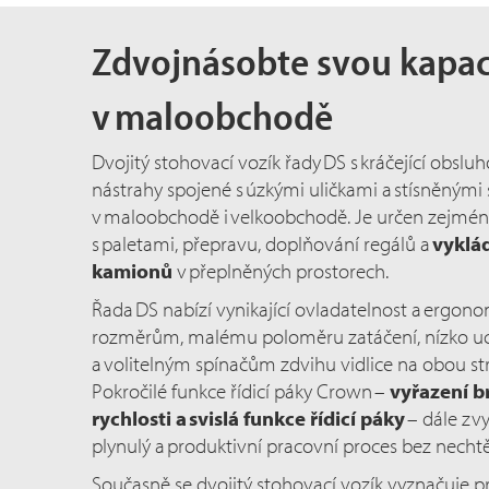
Zdvojnásobte svou kapac
v maloobchodě
Dvojitý stohovací vozík řady DS s kráčející ob
nástrahy spojené s úzkými uličkami a stísněnými
v maloobchodě i velkoobchodě. Je určen zejmén
s paletami, přepravu, doplňování regálů a
vyklá
kamionů
v přeplněných prostorech.
Řada DS nabízí vynikající ovladatelnost a ergon
rozměrům, malému poloměru zatáčení, nízko uc
a volitelným spínačům zdvihu vidlice na obou s
Pokročilé funkce řídicí páky Crown –
vyřazení b
rychlosti a svislá funkce řídicí páky
– dále zvy
plynulý a produktivní pracovní proces bez nech
Současně se dvojitý stohovací vozík vyznačuje prv