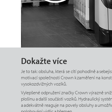
Dokažte více
Je to tak: obsluha, která se cítí pohodlně a sebejis
motivací společnosti Crown k zaměření na konst
vysokozdvižných vozíků.
Vylepšené odpružení značky Crown výrazně sniž
plošinu a další součásti vozíků. Hydraulický sys
a adekvátně reaguje na povely obsluhy a umožňu
polohování vidlic a břemen.