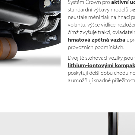
Systém Crown pro
aktivní u
standardní výbavy modelů s
e
neustále mění tlak na hnací p
volantu, výšce vidlice, rozložen
čímž zvyšuje trakci, ovladatel
hmatová zpětná vazba
upra
provozních podmínkách.
Dvojité stohovací vozíky jsou 
lithium-iontovými kompak
poskytují delší dobu chodu n
a umožňují snadné příležitost