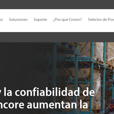
os
Soluciones
Soporte
¿Por qué Crown?
Selector de Pr
 la confiabilidad de
ncore aumentan la