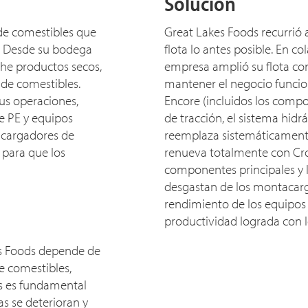
Solución
 de comestibles que
Great Lakes Foods recurrió
an. Desde su bodega
flota lo antes posible. En c
che productos secos,
empresa amplió su flota co
 de comestibles.
mantener el negocio funcio
us operaciones,
Encore (incluidos los compon
ie PE y equipos
de tracción, el sistema hidrá
o cargadores de
reemplaza sistemáticamente
 para que los
renueva totalmente con Crow
componentes principales y l
desgastan de los montacarga
rendimiento de los equipos 
productividad lograda con 
es Foods depende de
e comestibles,
s es fundamental
s se deterioran y