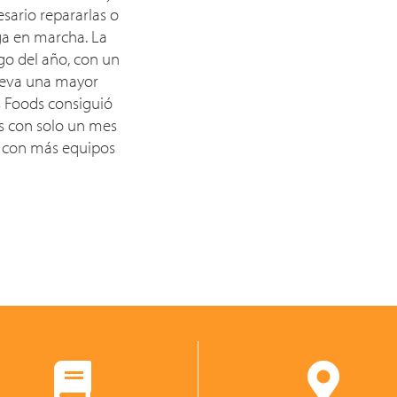
sario repararlas o
iga en marcha. La
go del año, con un
leva una mayor
 Foods consiguió
es con solo un mes
r con más equipos