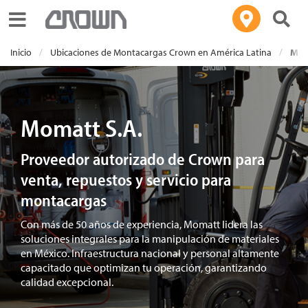
Toggle navigation
Inicio
Ubicaciones de Montacargas Crown en América Latina
Mom
Momatt S.A.
Proveedor autorizado de Crown para
venta, repuestos y servicio para
montacargas
Con más de 50 años de experiencia, Momatt lidera las
soluciones integrales para la manipulación de materiales
en México. Infraestructura nacional y personal altamente
capacitado que optimizan tu operación, garantizando
calidad excepcional.