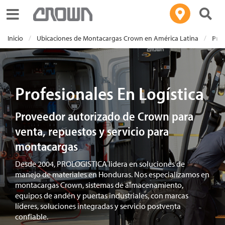
Toggle navigation
Inicio
Ubicaciones de Montacargas Crown en América Latina
Prof
Profesionales En Logística
Proveedor autorizado de Crown para
venta, repuestos y servicio para
montacargas
Desde 2004, PROLOGISTICA lidera en soluciones de
manejo de materiales en Honduras. Nos especializamos en
montacargas Crown, sistemas de almacenamiento,
equipos de andén y puertas industriales, con marcas
líderes, soluciones integradas y servicio postventa
confiable.