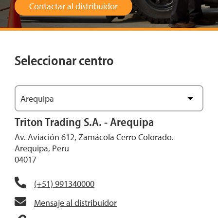
Contactar al distribuidor
Seleccionar centro
Arequipa
Ver mapa
Triton Trading S.A. - Arequipa
Av. Aviación 612, Zamácola Cerro Colorado.
Arequipa, Peru
04017
(+51) 991340000
Mensaje al distribuidor