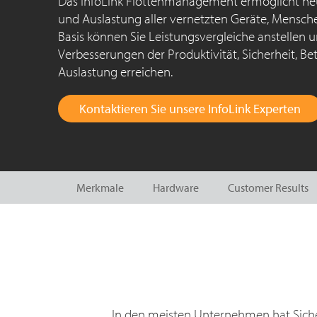
Das InfoLink Flottenmanagement ermöglicht neue
und Auslastung aller vernetzten Geräte, Mensche
Basis können Sie Leistungsvergleiche anstellen
Verbesserungen der Produktivität, Sicherheit, Be
Auslastung erreichen.
Kontaktieren Sie unsere InfoLink Experten
Merkmale
Hardware
Customer Results
In den meisten Unternehmen hat Sicherh