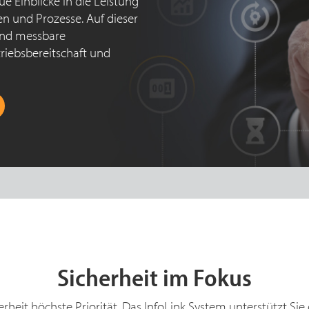
 Einblicke in die Leistung
n und Prozesse. Auf dieser
 und messbare
triebsbereitschaft und
Sicherheit im Fokus
eit höchste Priorität. Das InfoLink System unterstützt Sie