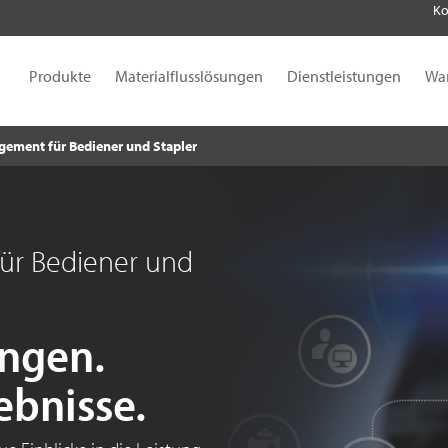
Ko
Produkte
Materialflusslösungen
Dienstleistungen
Wa
gement für Bediener und Stapler
ür Bediener und
ungen.
bnisse.