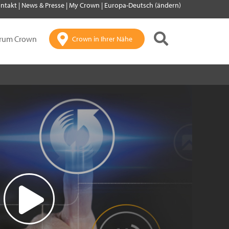
ntakt
|
News & Presse
|
My Crown
|
Europa-Deutsch (ändern)
rum Crown
Crown in Ihrer Nähe