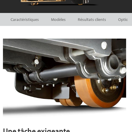
Caractéristiques
Modèles
Résultats clients
Options
Une tâche exigeante