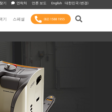
 찾기
연락처
언론 보도
English
대한민국 (변경)
택기
스페셜
(82) 1588 1955