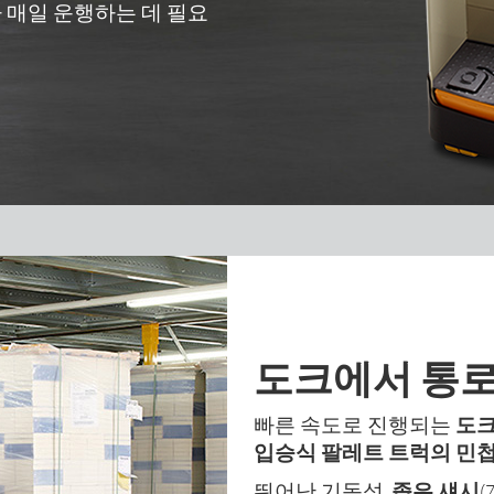
 매일 운행하는 데 필요
도크에서 통로
빠른 속도로 진행되는
도크
입승식 팔레트 트럭의 민첩
뛰어난 기동성,
좁은 섀시
(