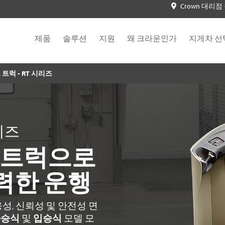
Crown 대리점
제품
솔루션
지원
왜 크라운인가
지게차 선
트럭 - RT 시리즈
리즈
트 트럭으로
력한 운행
성, 신뢰성 및 안전성 면
좌승식
및
입승식
모델 모