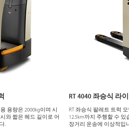
럭
RT 4040 좌승식 
 용량은 2000kg이며 시
RT 좌승식 팔레트 트럭 모
 섀시와 짧은 헤드 길이로 어
12.5km까지 주행할 수
다.
장거리 운송에 이상적입니