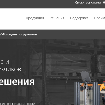
Свяжитесь с нами
|
Н
Продукция
Решения
Поддержка
Преим
 V-Force для погрузчиков
а и
узчиков
решения
и интегрированные