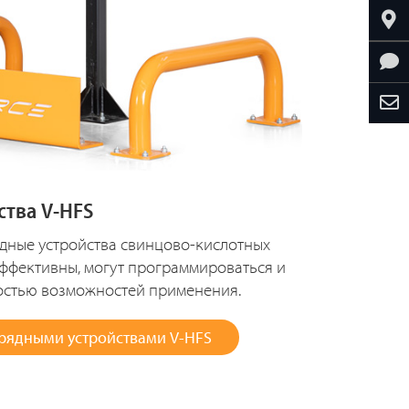
ства V-HFS
дные устройства свинцово-кислотных
эффективны, могут программироваться и
остью возможностей применения.
арядными устройствами V-HFS