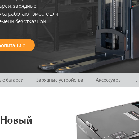
ареи, зарядные
жка работают вместе для
емени безотказной
тропитанию
ые батареи
Зарядные устройства
Аксессуары
Г
 Новый