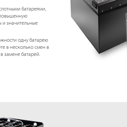
слотными батареями,
 повышенную
ы и значительные
ожности одну батарею
те в несколько смен в
в замене батарей.