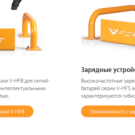
Зарядные устрой
рии V-HFB для литий-
Высокочастотные заря
интеллектуальными
батарей серии V-HFS 
тью.
характеризуются гибк
вами V-HFB
Ознакомиться с з