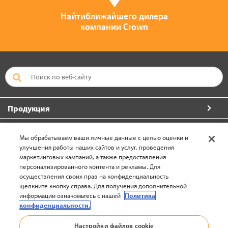
Найтиближайшего дилера
компании Crown
Продукция
Больше от компании Crown
Мы обрабатываем ваши личные данные с целью оценки и
улучшения работы наших сайтов и услуг, проведения
О компании Crown
маркетинговых кампаний, а также предоставления
персонализированного контента и рекламы. Для
Свяжитесь с нами
осуществления своих прав на конфиденциальность
щелкните кнопку справа. Для получения дополнительной
информации ознакомьтесь с нашей
Политика
конфиденциальности.
Европа-Русский (изменить)
Настройки файлов cookie