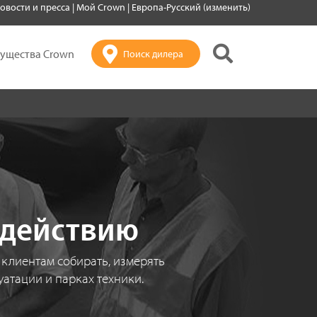
овости и пресса
|
Мой Crown
|
Европа-Русский (изменить)
ущества Crown
Поиск дилера
 действию
 клиентам собирать, измерять
уатации и парках техники.