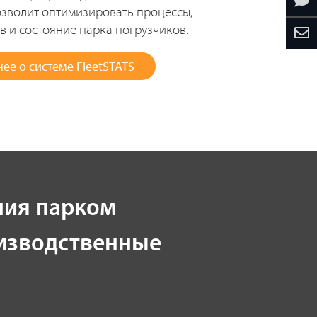
зволит оптимизировать процессы,
 и состояние парка погрузчиков.
ее о системе FleetSTATS
ния парком
изводственные