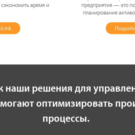
е сэкономить время и
предприятия — это по
планирование активов
oLink
Подробн
ак наши решения для управле
омогают оптимизировать про
процессы.