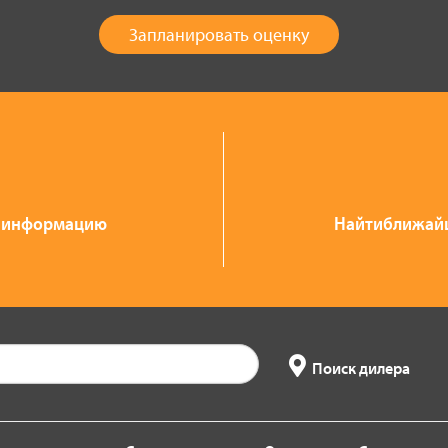
Запланировать оценку
ю информацию
Найтиближайш
Поиск дилера