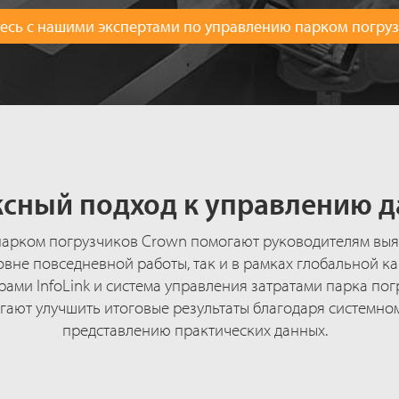
есь с нашими экспертами по управлению парком погру
сный подход к управлению 
парком погрузчиков Crown помогают руководителям выяв
ровне повседневной работы, так и в рамках глобальной к
ами InfoLink и система управления затратами парка по
ают улучшить итоговые результаты благодаря системно
представлению практических данных.