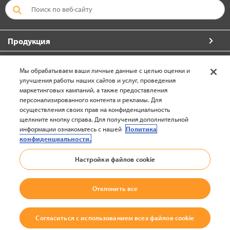
Продукция
Больше от компании Crown
Мы обрабатываем ваши личные данные с целью оценки и
улучшения работы наших сайтов и услуг, проведения
О компании Crown
маркетинговых кампаний, а также предоставления
персонализированного контента и рекламы. Для
Свяжитесь с нами
осуществления своих прав на конфиденциальность
щелкните кнопку справа. Для получения дополнительной
информации ознакомьтесь с нашей
Политика
конфиденциальности.
Европа-Русский (изменить)
Настройки файлов cookie
Отклонить все
вернуться наверх
© 2002-2026 Crown Equipment Corporation
Согласиться с использованием всех файлов cookie
Правовая Информация
|
Декларация о защите данных на веб-сайтах