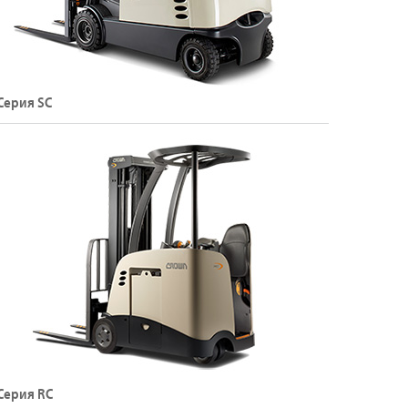
Серия SC
лектрический погрузчик с противовесом, 4-
олесный (48 В)
рузоподъемность: до 2000 кг
ысота подъема: до 8,075 м
Подробнее о погрузчиках серии SC
Серия RC