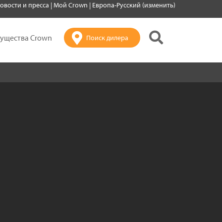
овости и пресса
|
Мой Crown
|
Европа-Русский (изменить)
ущества Crown
Поиск дилера