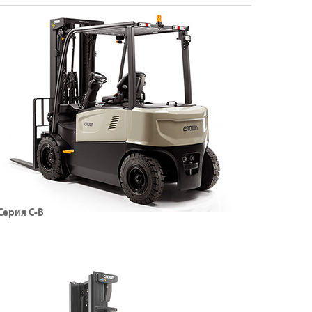
лектрический погрузчик с противовесом со
тоячим местом, 3-колесный (36 В)
рузоподъемность: до 1800 кг
ысота подъема: до 7,01 м
Подробнее о погрузчиках серии RC
Серия C-B
лектрические погрузчики с противовесом, 4-
олесные (80 В)
рузоподъемность: до 5000 кг
ысота подъема: до 6,5 м