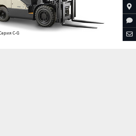
Подробнее о погрузчиках серии C-D
Серия C-G
азовые погрузчики, СНГ
рузоподъемность: до 5500 кг
ысота подъема: до 6,05 м
Подробнее о погрузчиках серии C-G