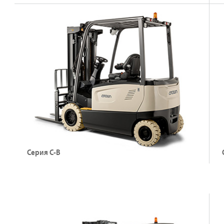
Электрический погрузчик с противовесом, 4-
Э
колесный (48 В)
с
Грузоподъемность: до 3000 кг
Г
Высота подъема: до 7,925 м
В
Подробнее о погрузчиках серии FC
Серия C-B
Электрические погрузчики с противовесом, 4-
Э
колесные (80 В)
к
Грузоподъемность: до 3500 кг
Г
Высота подъема: до 6,01 м
В