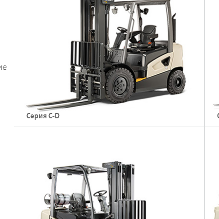
ие
Подробнее о погрузчиках серии
Серия C-D
Дизельные погрузчики
Д
Грузоподъемность: до 3500 кг
Г
Высота подъема: до 8,25
В