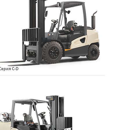
Подробнее о погрузчиках серии C-B
Серия C-D
изельные погрузчики
рузоподъемность: до 5500 кг
ысота подъема: до 7 м