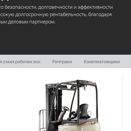
го безопасности, долговечности и эффективности
сокую долгосрочную рентабельность, благодаря
ным деловым партнером.
 узких рабочих зон
Ричтраки
Комплектовщики