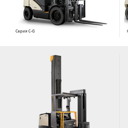
Подробнее о погрузчиках серии C-D
Серия C-G
Газовые погрузчики, СНГ
Г
Грузоподъемность: до 3500 кг
Г
Высота подъема: до 6,01 м
В
Подробнее о погрузчиках серии C-G