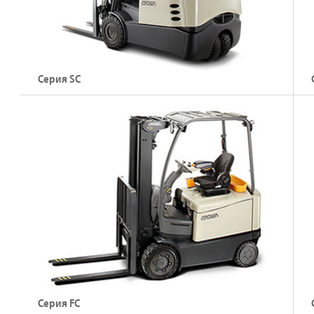
Серия SC
Электрический погрузчик с противовесом, 3-
Э
колесный (48 В)
к
Грузоподъемность: до 2000 кг
Г
Высота подъема: до 7,49 м
В
Подробнее о погрузчиках серии SC
Серия FC