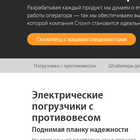
Разрабатывая каждый продукт, мы думаем о е
работы оператора — так мы обеспечиваем вы
которой компания Crown становится идеаль
Свяжитесь с нашими специалистами
Погрузчики с противовесом
Штабелеры для
Электрические
погрузчики с
противовесом
Поднимая планку надежности
На погрузочной платформе или в проходе