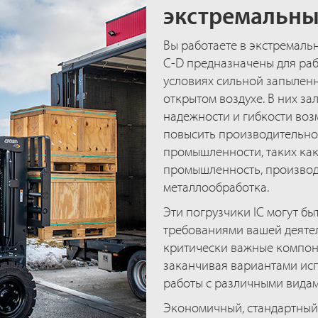
экстремальны
Вы работаете в экстремаль
C-D предназначены для раб
условиях сильной запыленн
открытом воздухе. В них з
надежности и гибкости воз
повысить производительно
промышленности, таких как
промышленность, производ
металлообработка.
Эти погрузчики IC могут бы
требованиями вашей деяте
критически важные компоне
заканчивая вариантами ис
работы с различными видам
Экономичный, стандартный