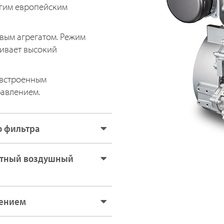
огим европейским
ым агрегатом. Режим
ивает высокий
 встроенным
равлением.
о фильтра
нтный воздушный
дением