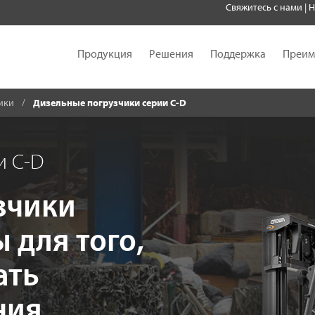
Свяжитесь с нами
|
Н
Продукция
Решения
Поддержка
Преим
ики
Дизельные погрузчики серии C-D
и C-D
зчики
 для того,
ать
ния