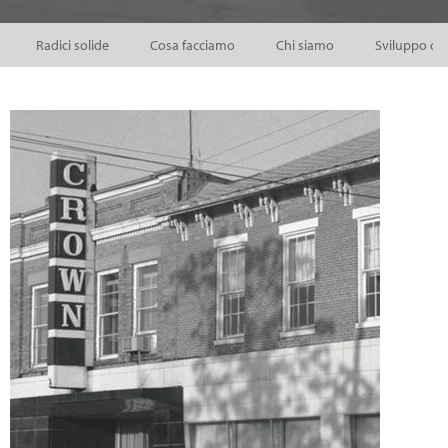
Radici solide
Cosa facciamo
Chi siamo
Sviluppo di