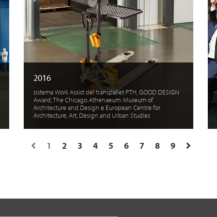
2016
sistema Work Assist del transpallet PTH, GOOD DESIGN
Award, The Chicago Athenaeum: Museum of
Architecture and Design e European Centre for
Architecture, Art, Design and Urban Studies
1
2
3
4
5
6
7
8
9