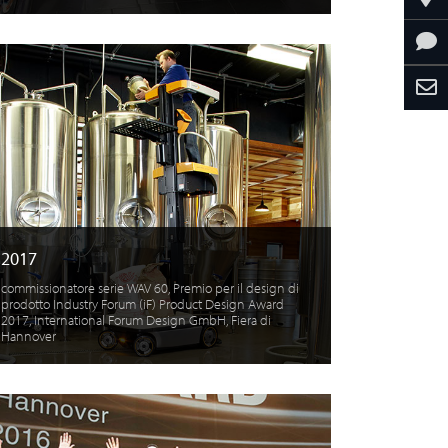
2017
commissionatore serie WAV 60, Premio per il design di
prodotto Industry Forum (iF) Product Design Award
2017, International Forum Design GmbH, Fiera di
Hannover