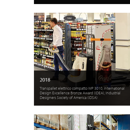
2018
Transpallet elettrico compatto WP 3010, International
Design Excellence Bronze Award (IDEA), Industrial
Designers Society of America (IDSA)