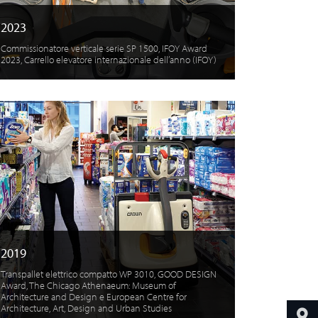
2023
Commissionatore verticale serie SP 1500, IFOY Award
2023, Carrello elevatore internazionale dell’anno (IFOY)
2019
Transpallet elettrico compatto WP 3010, GOOD DESIGN
Award, The Chicago Athenaeum: Museum of
Architecture and Design e European Centre for
Architecture, Art, Design and Urban Studies