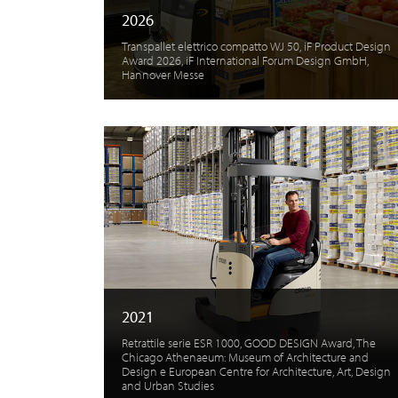
2026
Transpallet elettrico compatto WJ 50, iF Product Design
Award 2026, iF International Forum Design GmbH,
Hannover Messe
2021
Retrattile serie ESR 1000, GOOD DESIGN Award, The
Chicago Athenaeum: Museum of Architecture and
Design e European Centre for Architecture, Art, Design
and Urban Studies