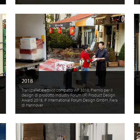
2018
Transpallet elettrico compatto WP 3010, Premio per il
design di prodotto Industry Forum (iF) Product Design
Award 2018, iF International Forum Design GmbH, Fiera
di Hannover