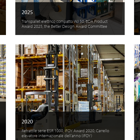
2025
Transpallet elettrico compatto WJ 50, BDA Product
Award 2025, the Better Design Award Committee
2020
Retrattile serie ESR 1000, IFOY Award 2020, Carrello
elevatore internazionale dell’anno (IFOY)