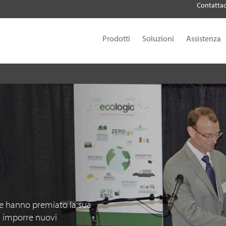
Contattac
Prodotti
Soluzioni
Assistenza
e hanno premiato la sua
di imporre nuovi