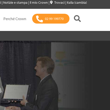
i
|
Notizie e stampa
|
Il mio Crown
|
Trovaci
|
Italia (cambia)
Perché Crown
02 99 199770