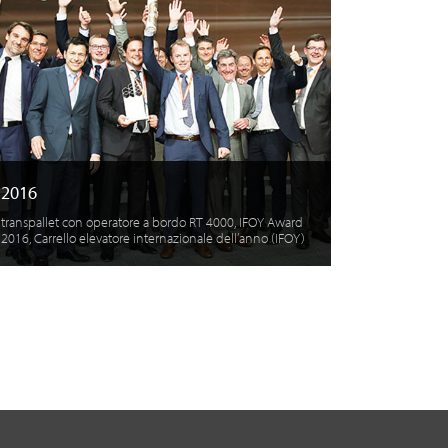
2016
transpallet con operatore a bordo RT 4000, IFOY Award
2016, Carrello elevatore internazionale dell’anno (IFOY)