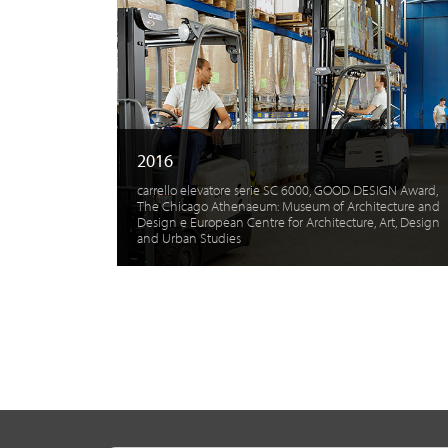
2016
carrello elevatore serie SC 6000, GOOD DESIGN Award,
The Chicago Athenaeum: Museum of Architecture and
Design e European Centre for Architecture, Art, Design
and Urban Studies