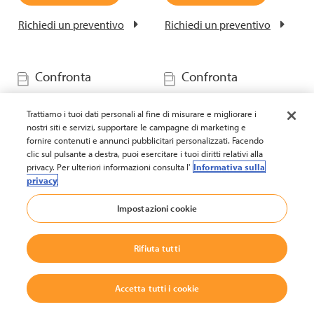
Richiedi un preventivo
Richiedi un preventivo
Confronta
Confronta
Trattiamo i tuoi dati personali al fine di misurare e migliorare i
nostri siti e servizi, supportare le campagne di marketing e
fornire contenuti e annunci pubblicitari personalizzati. Facendo
clic sul pulsante a destra, puoi esercitare i tuoi diritti relativi alla
privacy. Per ulteriori informazioni consulta l'
Informativa sulla
privacy
Impostazioni cookie
Trilaterale per corsie
Trilaterale per corsie
strette (48 V) (Opzioni
strette (80 V) (Opzioni
cabina disponibili)
cabina disponibili)
Rifiuta tutti
Serie:
TSP 1000
Serie:
TSP 1500
Portata:
fino a 1500 kg
Portata:
fino a 1500 kg
Accetta tutti i cookie
Altezza di sollevamento:
Altezza di sollevamento: