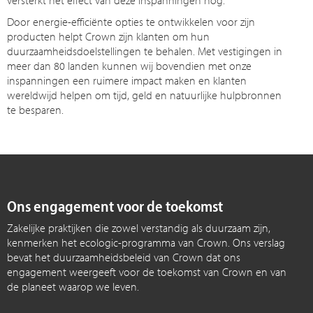
versterkt het effect van deze inspanningen nog.
Door energie-efficiënte opties te ontwikkelen voor zijn
producten helpt Crown zijn klanten om hun
duurzaamheidsdoelstellingen te behalen. Met vestigingen in
meer dan 80 landen kunnen wij bovendien met onze
inspanningen een ruimere impact maken en klanten
wereldwijd helpen om tijd, geld en natuurlijke hulpbronnen
te besparen.
Ons engagement voor de toekomst
Zakelijke praktijken die zowel verstandig als duurzaam zijn,
kenmerken het ecologic-programma van Crown. Ons verslag
bevat het duurzaamheidsbeleid van Crown dat ons
engagement weergeeft voor de toekomst van Crown en van
de planeet waarop we leven.