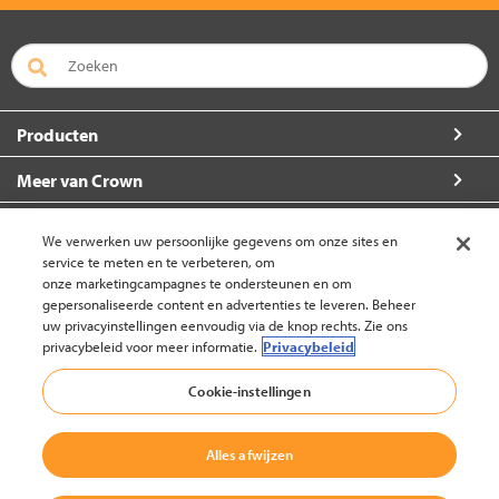
Producten
Meer van Crown
Over Crown
We verwerken uw persoonlijke gegevens om onze sites en
service te meten en te verbeteren, om
Zo kunt u ons bereiken
onze marketingcampagnes te ondersteunen en om
gepersonaliseerde content en advertenties te leveren. Beheer
uw privacyinstellingen eenvoudig via de knop rechts. Zie ons
privacybeleid voor meer informatie.
Privacybeleid
Nederland (wijzigen)
Cookie-instellingen
Alles afwijzen
Terug naar boven