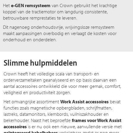
Het
e-GEN remsysteem
van Crown gebruikt het krachtige
koppel van de tractiemotor om langdurig consistente,
betrouwbare remprestaties te leveren.
Dit nagenoeg onderhoudsvrije, wrijvingsloze remsysteem
maakt aanpassingen overbodig en verlaagt de kosten voor
onderhoud en onderdelen.
Slimme hulpmiddelen
Crown heeft het volledige scala van transport- en
orderverzameltaken geanalyseerd en op basis daarvan een
aantal accessoires ontwikkeld die voor meer gemak, comfort,
veiligheid en productiviteit zorgen.
Het omvangrijke assortiment
Work Assist accessoires
bevat
functies zoals magnetische opbergbladen, schrijfmatten,
lastreks, datamonitors, klembords, vuilniszakhouder en
bekerhouder. Naast het beproefde
frames voor Work Assist
accessoires
is er nu ook een nieuwe, aanvullende versie met
geïntegreerd kabelbeheer
verkrijgbaar, zodat er nog meer