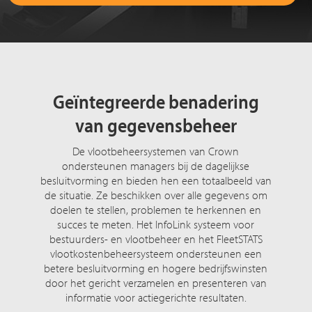
Geïntegreerde benadering
van gegevensbeheer
De vlootbeheersystemen van Crown
ondersteunen managers bij de dagelijkse
besluitvorming en bieden hen een totaalbeeld van
de situatie. Ze beschikken over alle gegevens om
doelen te stellen, problemen te herkennen en
succes te meten. Het InfoLink systeem voor
bestuurders- en vlootbeheer en het FleetSTATS
vlootkostenbeheersysteem ondersteunen een
betere besluitvorming en hogere bedrijfswinsten
door het gericht verzamelen en presenteren van
informatie voor actiegerichte resultaten.