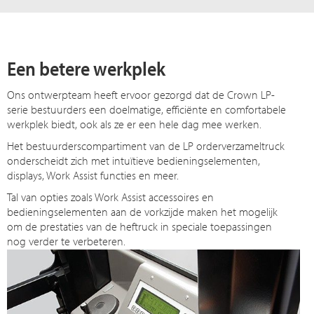
Een betere werkplek
Ons ontwerpteam heeft ervoor gezorgd dat de Crown LP-
serie bestuurders een doelmatige, efficiënte en comfortabele
werkplek biedt, ook als ze er een hele dag mee werken.
Het bestuurderscompartiment van de LP orderverzameltruck
onderscheidt zich met intuïtieve bedieningselementen,
displays, Work Assist functies en meer.
Tal van opties zoals Work Assist accessoires en
bedieningselementen aan de vorkzijde maken het mogelijk
om de prestaties van de heftruck in speciale toepassingen
nog verder te verbeteren.