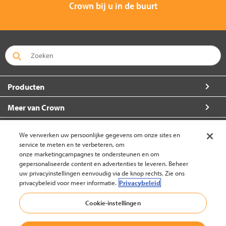
Crown bij u in de buurt
Producten
Meer van Crown
Over Crown
We verwerken uw persoonlijke gegevens om onze sites en
service te meten en te verbeteren, om
Zo kunt u ons bereiken
onze marketingcampagnes te ondersteunen en om
gepersonaliseerde content en advertenties te leveren. Beheer
uw privacyinstellingen eenvoudig via de knop rechts. Zie ons
privacybeleid voor meer informatie.
Privacybeleid
Nederland (wijzigen)
Cookie-instellingen