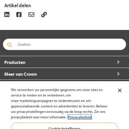
Artikel delen
Producten
Meer van Crown
Over Crown
We verwerken uw persoonlijke gegevens om onze sites en
service te meten en te verbeteren, om
Zo kunt u ons bereiken
onze marketingcampagnes te ondersteunen en om
gepersonaliseerde content en advertenties te leveren. Beheer
uw privacyinstellingen eenvoudig via de knop rechts. Zie ons
privacybeleid voor meer informatie.
Privacybeleid
Nederland (wijzigen)
Cookie-instellingen