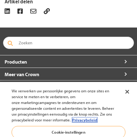
Artikel delen
Producten
Meer van Crown
Over Crown
We verwerken uw persoonlijke gegevens om onze sites en
service te meten en te verbeteren, om
Zo kunt u ons bereiken
onze marketingcampagnes te ondersteunen en om
gepersonaliseerde content en advertenties te leveren. Beheer
uw privacyinstellingen eenvoudig via de knop rechts. Zie ons
privacybeleid voor meer informatie.
Privacybeleid
Nederland (wijzigen)
Cookie-instellingen