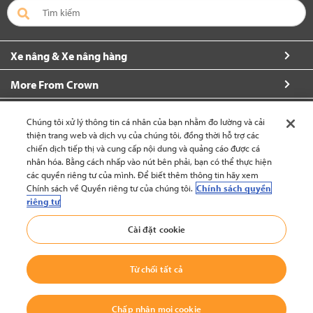
Xe nâng & Xe nâng hàng
More From Crown
Về Crown
Chúng tôi xử lý thông tin cá nhân của bạn nhằm đo lường và cải
thiện trang web và dịch vụ của chúng tôi, đồng thời hỗ trợ các
Yêu cầu thêm thông tin
chiến dịch tiếp thị và cung cấp nội dung và quảng cáo được cá
nhân hóa. Bằng cách nhấp vào nút bên phải, bạn có thể thực hiện
các quyền riêng tư của mình. Để biết thêm thông tin hãy xem
Chính sách về Quyền riêng tư của chúng tôi.
Chính sách quyền
riêng tư
Việt Nam (thay đổi)
Cài đặt cookie
Trở lại đầu trang
Từ chối tất cả
© 2002-2026 Crown Equipment Corporation
Chính sách Bảo vệ Dữ liệu Cá nhân
|
Điều kiện Sử dụng
|
Chính Sách Sử
Chấp nhận mọi cookie
Dụng Dử Liệu
|
CHÍNH SÁCH VỀ TỐ GIÁC VÀ BẢO VỆ NGƯỜI TỐ GIÁC