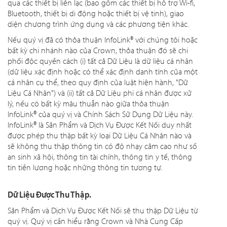
qua các thiết bị liên lạc (bao gồm các thiết bị hỗ trợ Wi-fi,
Bluetooth, thiết bị di động hoặc thiết bị vệ tinh), giao
diện chương trình ứng dụng và các phương tiện khác.
Nếu quý vị đã có thỏa thuận InfoLink® với chúng tôi hoặc
bất kỳ chi nhánh nào của Crown, thỏa thuận đó sẽ chi
phối độc quyền cách (i) tất cả Dữ Liệu là dữ liệu cá nhân
(dữ liệu xác định hoặc có thể xác định danh tính của một
cá nhân cụ thể, theo quy định của luật hiện hành, "Dữ
Liệu Cá Nhân") và (ii) tất cả Dữ Liệu phi cá nhân được xử
lý, nếu có bất kỳ mâu thuẫn nào giữa thỏa thuận
InfoLink® của quý vị và Chính Sách Sử Dụng Dữ Liệu này.
InfoLink® là Sản Phẩm và Dịch Vụ Được Kết Nối duy nhất
được phép thu thập bất kỳ loại Dữ Liệu Cá Nhân nào và
sẽ không thu thập thông tin có độ nhạy cảm cao như số
an sinh xã hội, thông tin tài chính, thông tin y tế, thông
tin tiền lương hoặc những thông tin tương tự.
Dữ Liệu Được Thu Thập.
Sản Phẩm và Dịch Vụ Được Kết Nối sẽ thu thập Dữ Liệu từ
quý vị. Quý vị cần hiểu rằng Crown và Nhà Cung Cấp