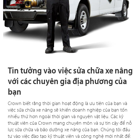
Tin tưởng vào việc sửa chữa xe nâng
với các chuyên gia địa phương của
bạn
Crown biết rằng thời gian hoạt động là ưu tiên của bạn và
việc sửa chữa xe nâng sẽ khiến doanh nghiệp của bạn tốn
nhiều thứ hơn ngoài thời gian và nguyên vật liệu. Các kỹ
thuật viên của Crown mang chuyên môn và sự tin cậy để nỗ
lực sửa chữa và bảo dưỡng xe nâng của bạn. Chúng tôi đầu
tư vào việc đào tạo kỹ thuật viên và công nghệ mới nhất để: