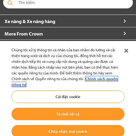
Xe nâng & Xe nâng hàng
More From Crown
Về Crown
Chúng tôi xử lý thông tin cá nhân của bạn nhằm đo lường và cải
thiện trang web và dịch vụ của chúng tôi, đồng thời hỗ trợ các
Yêu cầu thêm thông tin
chiến dịch tiếp thị và cung cấp nội dung và quảng cáo được cá
nhân hóa. Bằng cách nhấp vào nút bên phải, bạn có thể thực hiện
các quyền riêng tư của mình. Để biết thêm thông tin hãy xem
Chính sách về Quyền riêng tư của chúng tôi.
Chính sách quyền
riêng tư
Việt Nam (thay đổi)
Cài đặt cookie
Trở lại đầu trang
Từ chối tất cả
© 2002-2026 Crown Equipment Corporation
Chính sách Bảo vệ Dữ liệu Cá nhân
|
Điều kiện Sử dụng
|
Chính Sách Sử
Chấp nhận mọi cookie
Dụng Dử Liệu
|
CHÍNH SÁCH VỀ TỐ GIÁC VÀ BẢO VỆ NGƯỜI TỐ GIÁC