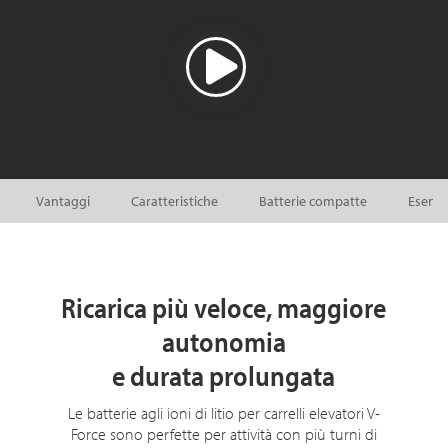
Vantaggi
Caratteristiche
Batterie compatte
Esent
Ricarica più veloce, maggiore
autonomia
e durata prolungata
Le batterie agli ioni di litio per carrelli elevatori V-
Force sono perfette per attività con più turni di