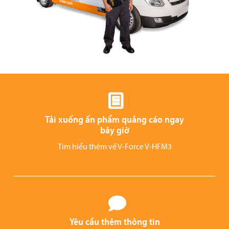
Tải xuống ấn phẩm quảng cáo ngay
bây giờ
Tìm hiểu thêm về V-Force V-HFM3
Yêu cầu thêm thông tin