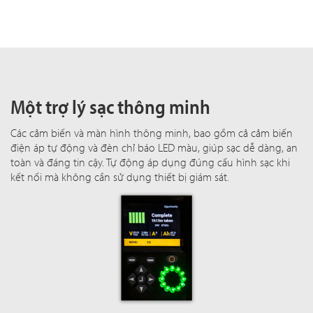
Một trợ lý sạc thông minh
Các cảm biến và màn hình thông minh, bao gồm cả cảm biến
điện áp tự động và đèn chỉ báo LED màu, giúp sạc dễ dàng, an
toàn và đáng tin cậy. Tự động áp dụng đúng cấu hình sạc khi
kết nối mà không cần sử dụng thiết bị giám sát.