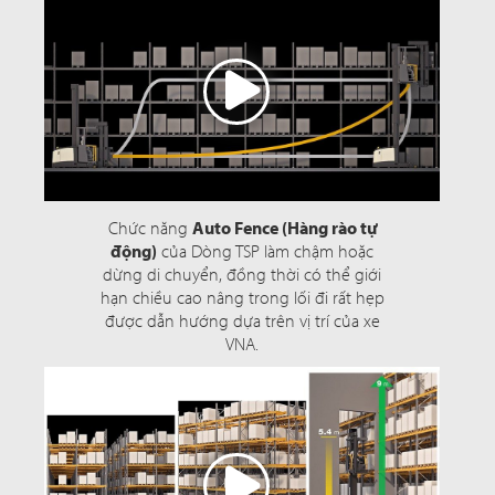
Chức năng
Auto Fence (Hàng rào tự
động)
của Dòng TSP làm chậm hoặc
dừng di chuyển, đồng thời có thể giới
hạn chiều cao nâng trong lối đi rất hẹp
được dẫn hướng dựa trên vị trí của xe
VNA.