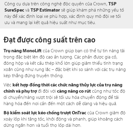
Công cụ dựa trên công nghệ độc quyền của Crown,
TSP
SureSpec
và
TSP Estimator
sẽ giúp khám phá những yếu tố
này để xác định loại xe phù hợp, xác định quy mô đội xe tối
ưu và mang lại kết quả hiệu suất như mục tiêu.
Đạt được công suất trên cao
Trụ nâng MonoLift
của Crown giúp bạn có thể tự tin nâng tải
trọng đặc biệt lên độ cao ấn tượng. Các phần được gia cố,
đóng hộp và kết cấu thép khổ lớn giúp giảm thiểu tình trạng
xoắn cũng như rung lắc – đặc biệt khi so sánh với các trụ nâng
kép thẳng đứng truyền thống.
Việc
kết hợp đồng thời các chức năng thủy lực của trụ nâng
chính và phụ trợ
đi đôi với
càng nâng co rút
cũng như tốc độ
di chuyển/nâng vượt trội sẽ tối ưu hóa chuyển động để tải
hàng hóa đến nơi cần đến một cách dễ dàng và hiệu quả.
Bộ kiểm soát lực kéo chống trượt OnTrac
của Crown giảm độ
xoáy lốp khi tăng tốc, khởi động và phanh, giúp khoảng cách
dừng ngắn hơn và tuổi thọ lốp dài hơn.