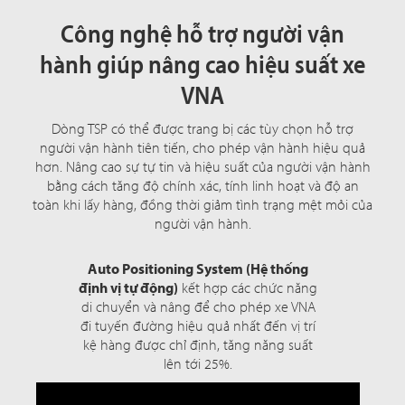
Công nghệ hỗ trợ người vận
hành giúp nâng cao hiệu suất xe
VNA
Dòng TSP có thể được trang bị các tùy chọn hỗ trợ
người vận hành tiên tiến, cho phép vận hành hiệu quả
hơn. Nâng cao sự tự tin và hiệu suất của người vận hành
bằng cách tăng độ chính xác, tính linh hoạt và độ an
toàn khi lấy hàng, đồng thời giảm tình trạng mệt mỏi của
người vận hành.
Auto Positioning System (Hệ thống
định vị tự động)
kết hợp các chức năng
di chuyển và nâng để cho phép xe VNA
đi tuyến đường hiệu quả nhất đến vị trí
kệ hàng được chỉ định, tăng năng suất
lên tới 25%.