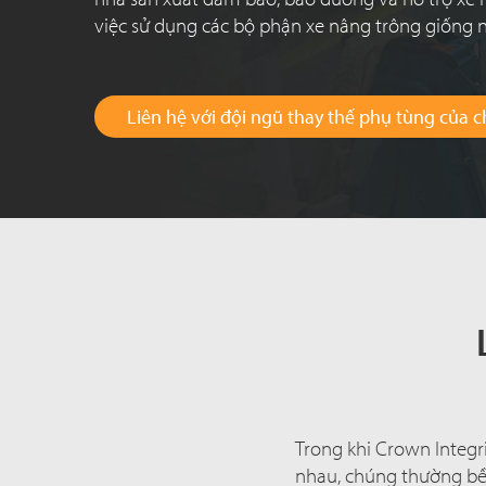
việc sử dụng các bộ phận xe nâng trông giống 
Liên hệ với đội ngũ thay thế phụ tùng của c
Trong khi Crown Integri
nhau, chúng thường bền