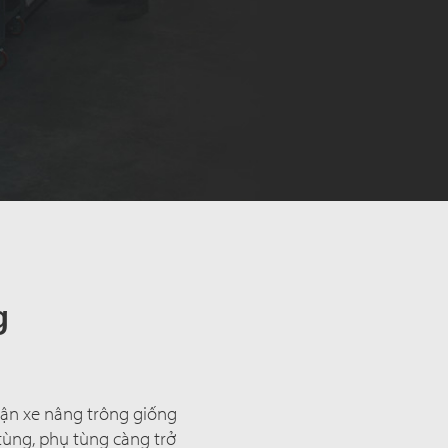
g
phận xe nâng trông giống
tùng, phụ tùng càng trở