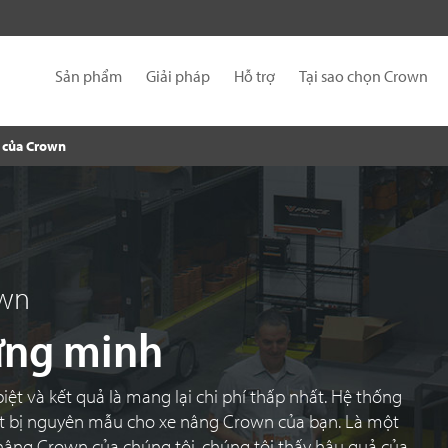
Sản phẩm
Giải pháp
Hỗ trợ
Tại sao chọn Crown
 của Crown
own
ứng minh
iệt và kết quả là mang lại chi phí thấp nhất. Hệ thống
ết bị nguyên mẫu cho xe nâng Crown của bạn. Là một
nâng Crown của chúng tôi, chúng tôi thấy hậu quả của