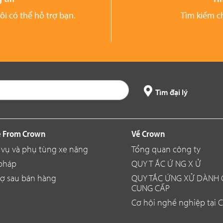
 có thể hỗ trợ bạn.
Tìm kiếm ch
Tìm đại lý
 From Crown
Về Crown
 vụ và phụ tùng xe nâng
Tổng quan công ty
 pháp
QUY T ẮC Ứ NG X Ử
rợ sau bán hàng
QUY TẮC ỨNG XỬ DÀNH
CUNG CẤP
Cơ hội nghề nghiệp tại 