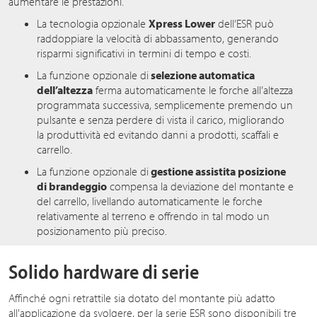
aumentare le prestazioni.
La tecnologia opzionale
Xpress Lower
dell’ESR può
raddoppiare la velocità di abbassamento, generando
risparmi significativi in termini di tempo e costi.
La funzione opzionale di
selezione automatica
dell’altezza
ferma automaticamente le forche all’altezza
programmata successiva, semplicemente premendo un
pulsante e senza perdere di vista il carico, migliorando
la produttività ed evitando danni a prodotti, scaffali e
carrello.
La funzione opzionale di
gestione assistita posizione
di brandeggio
compensa la deviazione del montante e
del carrello, livellando automaticamente le forche
relativamente al terreno e offrendo in tal modo un
posizionamento più preciso.
Solido hardware di serie
Affinché ogni retrattile sia dotato del montante più adatto
all'applicazione da svolgere, per la serie ESR sono disponibili tre