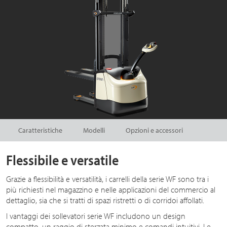
Caratteristiche
Modelli
Opzioni e accessori
Flessibile e versatile
Grazie a flessibilità e versatilità, i carrelli della serie WF sono tra i
più richiesti nel magazzino e nelle applicazioni del commercio al
dettaglio, sia che si tratti di spazi ristretti o di corridoi affollati.
I vantaggi dei sollevatori serie WF includono un design
compatto, un raggio di sterzata minimo e comandi intuitivi. Le