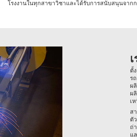
โรงงานในทุกสาขาวิชาและได้รับการสนับสนุนจา
เ
ตั
รถ
ผล
ผล
เห
สา
ตั
ถ่
แล