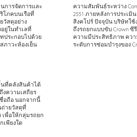
ีด้านการจัดการและ
ความสัมพันธ์ระหว่าง Con-L
ิโภคบนเรือที่
2551 ภายหลังการประเมิน
วัสดุอย่าง
สิงคโปร์ ปัจจุบัน บริษัทใ
อยู่ในทำเลที่
ถึงรถยกแบบขับ Crown ซีรีส์
ษัทประกอบไปด้วย
ความมีประสิทธิภาพ ควา
ะสภาวะห้องเย็น
ระดับการซ่อมบำรุงของ C
นที่คลังสินค้าได้
มถึงความเสถียร
่อถือ นอกจากนี้
่ายวัสดุที่
พื่อให้กลุ่มรถยก
ักเพียงใด