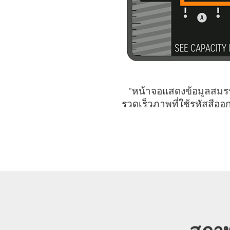
"หน้าจอแสดงข้อมูลสมรร
รวดเร็วภาพที่ใช้รหัสสีออ