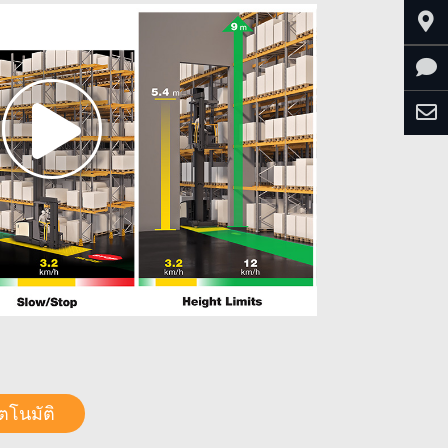
โนมัติ