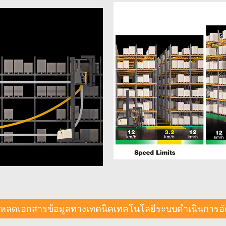
โหลดเอกสารข้อมูลทางเทคนิคเทคโนโลยีระบบดำเนินการอัต