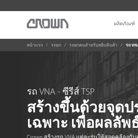
ผลิตภัณฑ์
หน้าแรก
รถยก
รถยกคนสำหรับหยิบสินค้า
รถ VNA
รถ VNA - ซีรีส์ TSP
สร้างขึ้นด้วยจุดป
เฉพาะ เพื่อผลลัพธ
Crown สร้างรถ VNA แต่ละรุ่นให้สอดคล้องกั