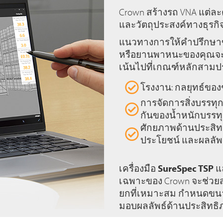
Crown สร้างรถ VNA แต่
และวัตถุประสงค์ทางธุรก
แนวทางการให้คำปรึกษาข
หรือยานพาหนะของคุณจะต
เน้นไปที่เกณฑ์หลักสามป
โรงงาน: กลยุทธ์ขอ
การจัดการสิ่งบรรทุ
กันของน้ำหนักบรรท
ศักยภาพด้านประสิท
ประโยชน์ และผลลัพ
เครื่องมือ
SureSpec TSP
แ
เฉพาะของ Crown จะช่วยสำ
ยกที่เหมาะสม กำหนดขนา
มอบผลลัพธ์ด้านประสิทธ