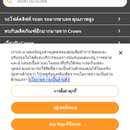
รถโฟล์คลิฟท์ รถยก รถลากพาเลท คุณภาพสูง
พบกับผลิตภัณฑ์อีกมากมายจาก Crown
เกี่ยวกับ Crown
เราประมวลผลข้อมูลส่วนบุคคลของคุณเพื่อทำการวัดผลและ
ขอข้อมูลเพิ่มเติม
ปรับปรุงเว็บไซต์และบริการของเรา สนับสนุนแคมเปญ การตลาด
และนำเสนอเนื้อหาและโฆษณาที่ปรับให้เหมาะสมกับแต่ละ
บุคคล คุณสามารถใช้สิทธิ์ความเป็นส่วนตัวของคุณได้โดยคลิก
ปุ่มทางด้านขวา โปรดดูข้อมูลเพิ่มเติมจากนโยบายความเป็นส่วน
ตัวของเรา
นโยบายความเป็นส่วนตัว
ประเทศไทย (เปลี่ยน)
การตั้งค่าคุกกี้
กลับไปด้านบน
ปฏิเสธทั้งหมด
© 2002-2026 Crown Equipment Corporation
นโยบายทางกฎหมาย
|
นโยบายการใช้ข้อมูล
|
นโยบายการคุ้มครองการ
ยอมรับคุกกี้ทั้งหมด
แจ้ง เบาะแสและผู้แจ้งเบาะแส