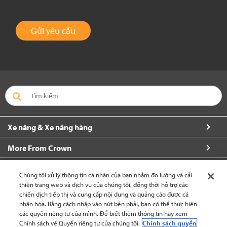
Gửi yêu cầu
Xe nâng & Xe nâng hàng
More From Crown
Về Crown
Chúng tôi xử lý thông tin cá nhân của bạn nhằm đo lường và cải
thiện trang web và dịch vụ của chúng tôi, đồng thời hỗ trợ các
Yêu cầu thêm thông tin
chiến dịch tiếp thị và cung cấp nội dung và quảng cáo được cá
nhân hóa. Bằng cách nhấp vào nút bên phải, bạn có thể thực hiện
các quyền riêng tư của mình. Để biết thêm thông tin hãy xem
Chính sách về Quyền riêng tư của chúng tôi.
Chính sách quyền