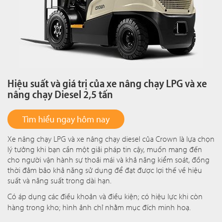
Hiệu suất và giá trị của xe nâng chạy LPG và xe
nâng chạy Diesel 2,5 tấn
Tìm hiểu ngay hôm nay
Xe nâng chạy LPG và xe nâng chạy diesel của Crown là lựa chọn
lý tưởng khi bạn cần một giải pháp tin cậy, muốn mang đến
cho người vận hành sự thoải mái và khả năng kiểm soát, đồng
thời đảm bảo khả năng sử dụng để đạt được lợi thế về hiệu
suất và năng suất trong dài hạn.
Có áp dụng các điều khoản và điều kiện; có hiệu lực khi còn
hàng trong kho; hình ảnh chỉ nhằm mục đích minh hoạ.