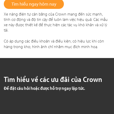
Tìm hiểu ngay hôm nay
Xe nâng điện tự cân bằng của Crown mang đến sức mạnh,
tính cơ động và độ tin cậy để luôn làm việc hiệu quả. Các mẫu
xe này được thiết kế để thực hiện các tác vụ khó khăn và xử lý
tải.
Có áp dụng các điều khoản và điều kiện; có hiệu lực khi còn
hàng trong kho; hình ảnh chỉ nhằm mục đích minh hoạ.
Tìm hiểu về các ưu đãi của Crown
Để đặt câu hỏi hoặc được hỗ trợ ngay lập tức.